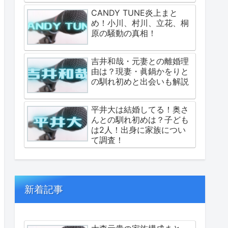
CANDY TUNE炎上まと
め！小川、村川、立花、桐
原の騒動の真相！
吉井和哉・元妻との離婚理
由は？現妻・眞鍋かをりと
の馴れ初めと出会いも解説
平井大は結婚してる！奥さ
んとの馴れ初めは？子ども
は2人！出身に家族につい
て調査！
新着記事