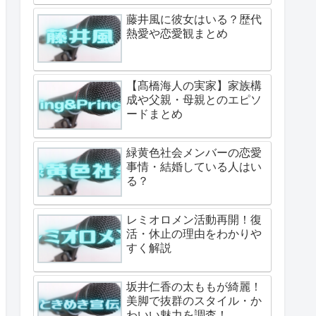
藤井風に彼女はいる？歴代
熱愛や恋愛観まとめ
【髙橋海人の実家】家族構
成や父親・母親とのエピソ
ードまとめ
緑黄色社会メンバーの恋愛
事情・結婚している人はい
る？
レミオロメン活動再開！復
活・休止の理由をわかりや
すく解説
坂井仁香の太ももが綺麗！
美脚で抜群のスタイル・か
わいい魅力を調査！