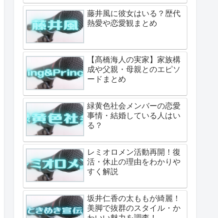
藤井風に彼女はいる？歴代
熱愛や恋愛観まとめ
【髙橋海人の実家】家族構
成や父親・母親とのエピソ
ードまとめ
緑黄色社会メンバーの恋愛
事情・結婚している人はい
る？
レミオロメン活動再開！復
活・休止の理由をわかりや
すく解説
坂井仁香の太ももが綺麗！
美脚で抜群のスタイル・か
わいい魅力を調査！