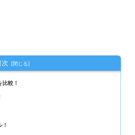
目次
を比較！
！
ル！