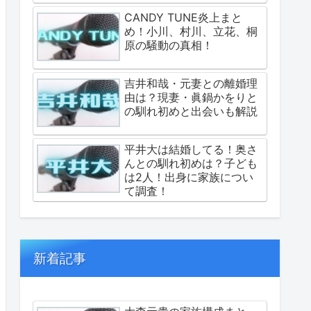
CANDY TUNE炎上まと
め！小川、村川、立花、桐
原の騒動の真相！
吉井和哉・元妻との離婚理
由は？現妻・眞鍋かをりと
の馴れ初めと出会いも解説
平井大は結婚してる！奥さ
んとの馴れ初めは？子ども
は2人！出身に家族につい
て調査！
新着記事