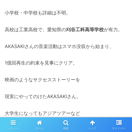
小学校・中学校も詳細は不明。
高校は工業高校で、愛知県の
刈谷工科高等学校
が有力。
AKASAKIさんの音楽活動はスマホ没収から始まり、
1億回再生の約束を見事にクリア。
映画のようなサクセスストーリーを
現実にやってのけたAKASAKIさん。
大学生になってもアジアツアーなど
メニュー
ホーム
検索
トップ
サイドバー
挑戦は止まりません。