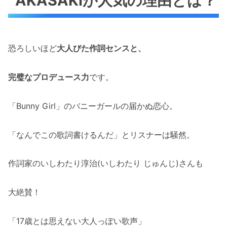
AKASAKIが人気の理由とは？
恐ろしいほど
大人びた作詞センスと、
完璧なプロデュース力
です。
「Bunny Girl」のバニーガールの届かぬ恋心。
「なんでこの歌詞書けるんだ」とリスナーは騒然。
作詞家のいしわたり淳治(いしわたり じゅんじ)さんも
大絶賛！
「17歳とは思えない大人っぽい歌声」