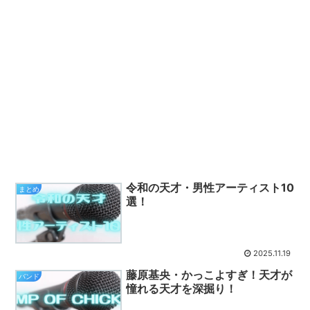
令和の天才・男性アーティスト10
まとめ
選！
2025.11.19
藤原基央・かっこよすぎ！天才が
バンド
憧れる天才を深掘り！